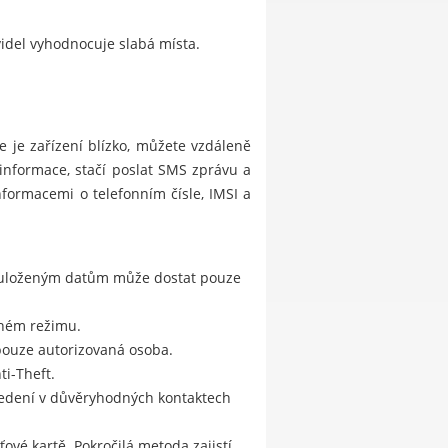
videl vyhodnocuje slabá místa.
 je zařízení blízko, můžete vzdáleně
 informace, stačí poslat SMS zprávu a
formacemi o telefonním čísle, IMSI a
k uloženým datům může dostat pouze
ichém režimu.
pouze autorizovaná osoba.
i-Theft.
uvedení v důvěryhodných kontaktech
vé kartě. Pokročilá metoda zajistí