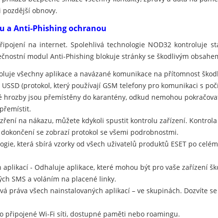
i pozdější obnovy.
ou a Anti-Phishing ochranou
připojení na internet. Spolehlivá technologie NOD32 kontroluje 
ečnostní modul Anti-Phishing blokuje stránky se škodlivým obsahe
oluje všechny aplikace a navázané komunikace na přítomnost škodl
 USSD (protokol, který používají GSM telefony pro komunikaci s počí
 hrozby jsou přemístěny do karantény, odkud nemohou pokračovat 
řemístit.
ezření na nákazu, můžete kdykoli spustit kontrolu zařízení. Kontrol
Po dokončení se zobrazí protokol se všemi podrobnostmi.
ologie, která sbírá vzorky od všech uživatelů produktů ESET po celé
aplikací - Odhaluje aplikace, které mohou být pro vaše zařízení šk
ch SMS a voláním na placené linky.
pová práva všech nainstalovaných aplikací – ve skupinách. Dozvíte s
 o připojené Wi-Fi síti, dostupné paměti nebo roamingu.