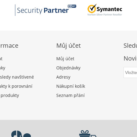
ormace
Můj účet
Sled
Novi
at
Můj účet
nky
Objednávky
sledy navštívené
Adresy
kty k porovnání
Nákupní košík
 produkty
Seznam přání