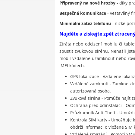
Připravený na nové hrozby
- díky pr
Bezpečná komunikace
- vestavěný fi
Minimální zátěž telefonu
- nízké pož
Najděte a získejte zpět ztracen
Ztráta nebo odcizení mobilu či tabl
spustit zvukovou sirénu. Nenašli jst
mobil vzdáleně uzamknout nebo rovno
IMEI kódech.
GPS lokalizace - Vzdáleně lokal
Vzdálené zamknutí - Zamkne zt
autorizovaná osoba.
Zvuková siréna - Pomůže najít za
Ochrana před odinstalací - Odi
Průzkumník Anti-Theft - Umožňu
Kontrola SIM karty - Umožňuje k
obdrží informaci o vložené SIM k
Vzdálené smazání - Pomocí SMS 