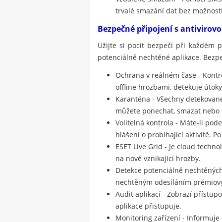
trvalé smazání dat bez možnost
Bezpečné připojení s antivirov
Užijte si pocit bezpečí při každém 
potenciálně nechtěné aplikace. Bezp
Ochrana v reálném čase - Kontr
offline hrozbami, detekuje útoky
Karanténa - Všechny detekované
můžete ponechat, smazat nebo p
Volitelná kontrola - Máte-li pod
hlášení o probíhající aktivitě. 
ESET Live Grid - Je cloud techn
na nově vznikající hrozby.
Detekce potenciálně nechtěných 
nechtěným odesíláním prémiový
Audit aplikací - Zobrazí přístu
aplikace přistupuje.
Monitoring zařízení - Informuje