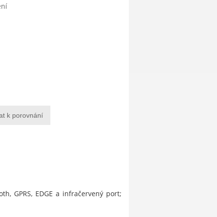
ení
at k porovnání
th, GPRS, EDGE a infračervený port;