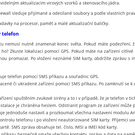
avidelným aktualizacím virových vzorků a skenovacího jádra.
rewall sleduje přijímané a odesílané soubory a podle vlastních pra
adavky na procesor, paměť a malé aktualizační balíčky.
ý telefon
etu nemusí nutně znamenat konec světa. Pokud máte podezření, že
e ho? Zkuste lokalizaci pomocí GPS. Pokud máte na zařízení citlivé
u promazat. Po vložení neznámé SIM karty, obdržíte zprávu s in
izuje telefon pomocí SMS příkazu a souřadnic GPS.
racené či ukradené zařízení pomocí SMS příkazu. Po zamknutí se 
řízení spuštěním zvukové sirény a to i v případě, že je telefon v t
nstalace je chráněna heslem. Odstranit program ze zařízení může 
je jednoduše nastavit a prozkoumat všechna nastavení modulu Ant
ontrolu telefonu i po vložení neautorizované SIM karty. Příjemci 
artě. SMS zpráva obsahuje tel. číslo, IMSI a IMEI kód karty.
příkazu bezpečně smaže všechny kontakty, zprávy a data na paměťo