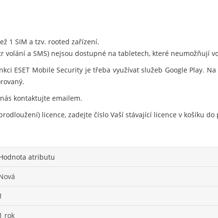
ž 1 SIM a tzv. rooted zařízení.
ltr volání a SMS) nejsou dostupné na tabletech, které neumožňují vo
nkci ESET Mobile Security je třeba využívat služeb Google Play. N
orovaný.
 nás kontaktujte emailem.
rodloužení) licence, zadejte číslo Vaší stávající licence v košíku 
Hodnota atributu
Nová
1
1 rok