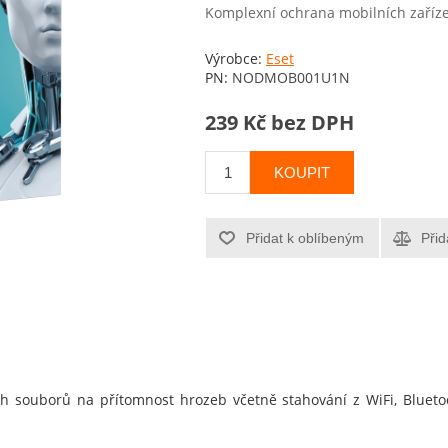
Komplexní ochrana mobilních zaříz
Výrobce:
Eset
PN:
NODMOB001U1N
239 Kč bez DPH
KOUPIT
Přidat k oblíbeným
Přid
h souborů na přítomnost hrozeb včetně stahování z WiFi, Bluetoo