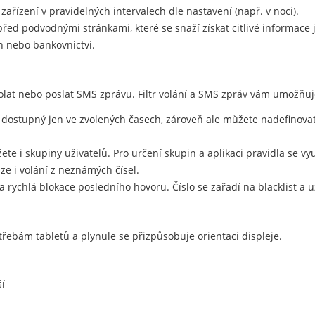
 zařízení v pravidelných intervalech dle nastavení (např. v noci).
ed podvodnými stránkami, které se snaží získat citlivé informace j
h nebo bankovnictví.
at nebo poslat SMS zprávu. Filtr volání a SMS zpráv vám umožňuje 
 dostupný jen ve zvolených časech, zároveň ale můžete nadefinova
te i skupiny uživatelů. Pro určení skupin a aplikaci pravidla se využ
lze i volání z neznámých čísel.
 a rychlá blokace posledního hovoru. Číslo se zařadí na blacklist 
třebám tabletů a plynule se přizpůsobuje orientaci displeje.
í