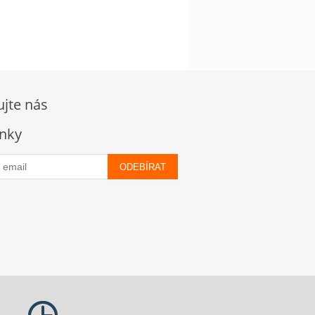
ujte nás
nky
ODEBÍRAT