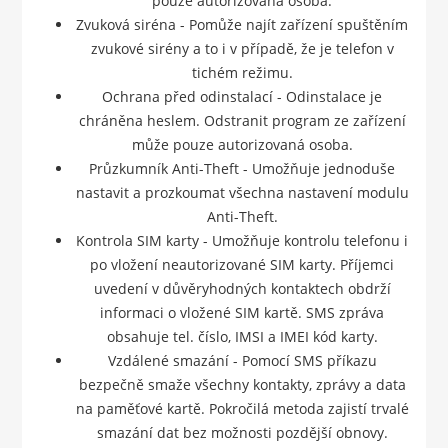
pouze autorizovaná osoba.
Zvuková siréna - Pomůže najít zařízení spuštěním
zvukové sirény a to i v případě, že je telefon v
tichém režimu.
Ochrana před odinstalací - Odinstalace je
chráněna heslem. Odstranit program ze zařízení
může pouze autorizovaná osoba.
Průzkumník Anti-Theft - Umožňuje jednoduše
nastavit a prozkoumat všechna nastavení modulu
Anti-Theft.
Kontrola SIM karty - Umožňuje kontrolu telefonu i
po vložení neautorizované SIM karty. Příjemci
uvedení v důvěryhodných kontaktech obdrží
informaci o vložené SIM kartě. SMS zpráva
obsahuje tel. číslo, IMSI a IMEI kód karty.
Vzdálené smazání - Pomocí SMS příkazu
bezpečně smaže všechny kontakty, zprávy a data
na paměťové kartě. Pokročilá metoda zajistí trvalé
smazání dat bez možnosti pozdější obnovy.