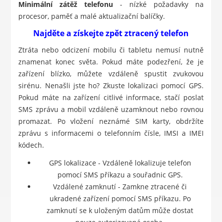
Minimální zátěž telefonu
- nízké požadavky na
procesor, paměť a malé aktualizační balíčky.
Najděte a získejte zpět ztracený telefon
Ztráta nebo odcizení mobilu či tabletu nemusí nutně
znamenat konec světa. Pokud máte podezření, že je
zařízení blízko, můžete vzdáleně spustit zvukovou
sirénu. Nenašli jste ho? Zkuste lokalizaci pomocí GPS.
Pokud máte na zařízení citlivé informace, stačí poslat
SMS zprávu a mobil vzdáleně uzamknout nebo rovnou
promazat. Po vložení neznámé SIM karty, obdržíte
zprávu s informacemi o telefonním čísle, IMSI a IMEI
kódech.
GPS lokalizace - Vzdáleně lokalizuje telefon
pomocí SMS příkazu a souřadnic GPS.
Vzdálené zamknutí - Zamkne ztracené či
ukradené zařízení pomocí SMS příkazu. Po
zamknutí se k uloženým datům může dostat