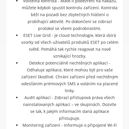
Volitelná kontrola - Máte-li podezření na nákazu,
můžete kdykoli spustit kontrolu zařízení. Kontrola
běží na pozadí bez zbytečných hlášení o
probíhající aktivitě. Po dokončení se zobrazí
protokol se všemi podrobnostmi.
ESET Live Grid - Je cloud technologie, která sbírá
vzorky od všech uživatelů produktů ESET po celém
světě. Pomáhá tak rychle reagovat na nově
vznikající hrozby.
Detekce potenciálně nechtěných aplikací -
Odhaluje aplikace, které mohou být pro vaše
zařízení škodlivé. Chrání zařízení před nechtěným
odesíláním prémiových SMS a voláním na placené
linky.
Audit aplikací - Zobrazí přístupová práva všech
nainstalovaných aplikací – ve skupinách. Dozvíte
se tak, k jakým informacím daná aplikace
přistupuje.
Monitoring zařízení - Informuje o připojené Wi-Fi