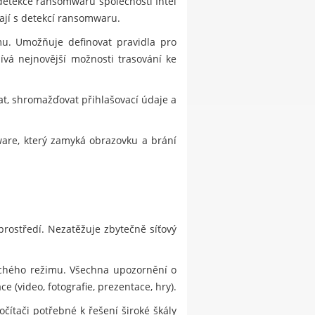
detekce ransomwaru společnosti Intel
ají s detekcí ransomwaru.
mu. Umožňuje definovat pravidla pro
ívá nejnovější možnosti trasování ke
, shromažďovat přihlašovací údaje a
lware, který zamyká obrazovku a brání
prostředí. Nezatěžuje zbytečně síťový
ichého režimu. Všechna upozornění o
 (video, fotografie, prezentace, hry).
čítači potřebné k řešení široké škály