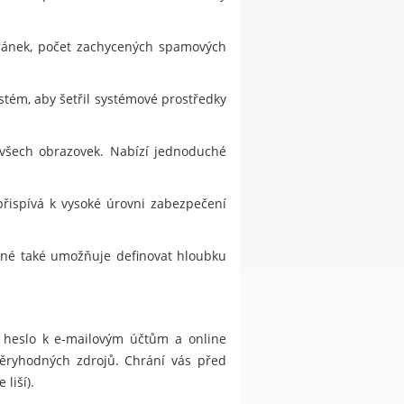
tránek, počet zachycených spamových
stém, aby šetřil systémové prostředky
 všech obrazovek. Nabízí jednoduché
přispívá k vysoké úrovni zabezpečení
jiné také umožňuje definovat hloubku
, heslo k e-mailovým účtům a online
ůvěryhodných zdrojů. Chrání vás před
liší).