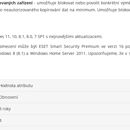
ovaných zařízení
- umožňuje blokovat nebo povolit konkrétní vým
ziko neautorizovaného kopírování dat na minimum. Umožňuje blokov
 11, 10, 8.1, 8.0, 7 SP1 s nejnovějšími aktualizacemi.
mezení může být ESET Smart Security Premium ve verzi 16 pos
ndows 8 (8.1) a Windows Home Server 2011. Upozorňujeme, že v
Hodnota atributu
Obnovení
3 roky
4