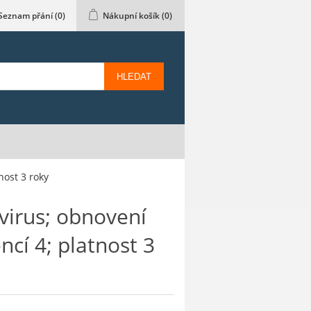
Seznam přání
(0)
Nákupní košík
(0)
HLEDAT
nost 3 roky
irus; obnovení
encí 4; platnost 3