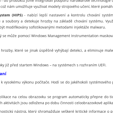
u
- do produktu jsme integrovali podporu hardwarové technologie 
, což nám umožňuje využívat modely strojového učení, které pomáh
ystem (HIPS)
- nabízí lepší nastavení a kontrolu chování systé
ce a soubory a detekuje hrozby na základě chování systému. Využ
 být modifikovány sofistikovanými metodami injektáže malwaru.
erý se může pomocí Windows Management Instrumentation maskovat
 hrozby, které se jinak úspěšně vyhýbají detekci, a eliminuje ma
oky již před startem Windows – na systémech s rozhraním UEFI.
raní
í k vysokému výkonu počítače. Hodí se do jakéhokoli systémového 
plikace na celou obrazovku se program automaticky přepne do t
h aktivitách jsou odložena po dobu činnosti celoobrazovkové aplikace
ostický nástroj, který shromažďuje veškeré kritické informace o po