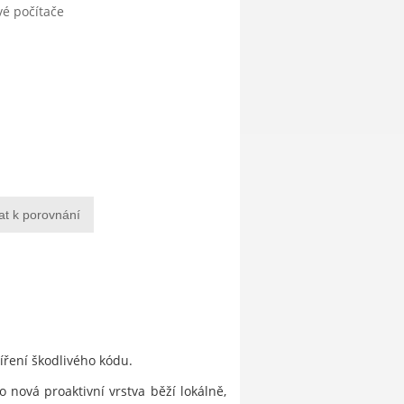
vé počítače
at k porovnání
šíření škodlivého kódu.
 nová proaktivní vrstva běží lokálně,