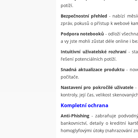
potíží.
Bezpečnostní přehled
- nabízí měsí
zpráv, pokusů o přístup k webové ka
Podpora notebooků
- odloží všechna
a vy jste mohli zůstat déle online i be
Intuitivní uživatelské rozhraní
- sta
řešení potenciálních potíží.
Snadná aktualizace produktu
- nové
počítače.
Nastavení pro pokročilé uživatele
- 
kontroly, její čas, velikost skenovan
Kompletní ochrana
Anti-Phishing
- zabraňuje podvodným
bankovnictví, detaily o kreditní ka
homoglyfovými útoky (nahrazování znak