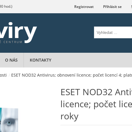
.30 hod.)
Registrovat
Přihlásit se
O NÁS
KONTAKTY
osti
/
ESET NOD32 Antivirus; obnovení licence; počet licencí 4; plat
ESET NOD32 Antiv
licence; počet lic
roky