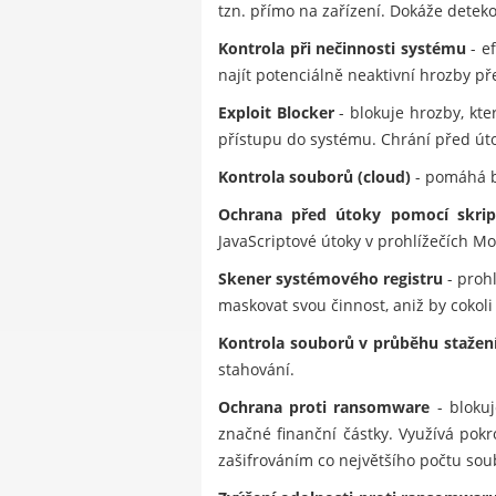
tzn. přímo na zařízení. Dokáže dete
Kontrola při nečinnosti systému
- e
najít potenciálně neaktivní hrozby př
Exploit Blocker
- blokuje hrozby, kt
přístupu do systému. Chrání před úto
Kontrola souborů (cloud)
- pomáhá b
Ochrana před útoky pomocí skrip
JavaScriptové útoky v prohlížečích Mo
Skener systémového registru
- prohl
maskovat svou činnost, aniž by cokoli 
Kontrola souborů v průběhu stažen
stahování.
Ochrana proti ransomware
- blokuj
značné finanční částky. Využívá pok
zašifrováním co největšího počtu soub