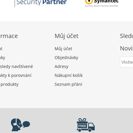
ormace
Můj účet
Sled
Novi
at
Můj účet
nky
Objednávky
sledy navštívené
Adresy
kty k porovnání
Nákupní košík
 produkty
Seznam přání