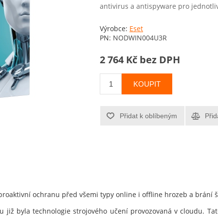
antivirus a antispyware pro jednotli
Výrobce:
Eset
PN:
NODWIN004U3R
2 764 Kč bez DPH
KOUPIT
Přidat k oblíbeným
Přid
proaktivní ochranu před všemi typy online i offline hrozeb a brání 
u již byla technologie strojového učení provozovaná v cloudu. Tato