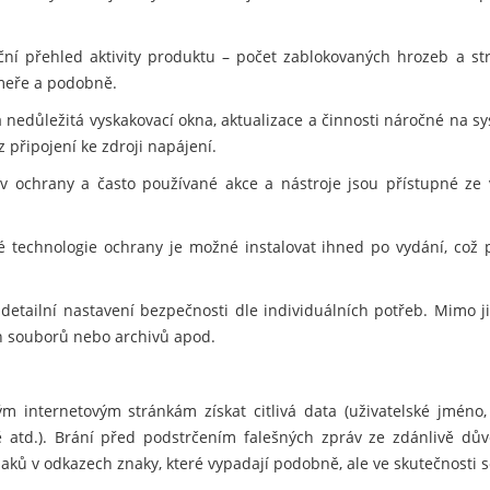
ční přehled aktivity produktu – počet zablokovaných hrozeb a s
meře a podobně.
 nedůležitá vyskakovací okna, aktualizace a činnosti náročné na sy
z připojení ke zdroji napájení.
v ochrany a často používané akce a nástroje jsou přístupné ze
 technologie ochrany je možné instalovat ihned po vydání, což 
detailní nastavení bezpečnosti dle individuálních potřeb. Mimo 
ých souborů nebo archivů apod.
 internetovým stránkám získat citlivá data (uživatelské jméno
rtě atd.). Brání před podstrčením falešných zpráv ze zdánlivě d
ů v odkazech znaky, které vypadají podobně, ale ve skutečnosti se 