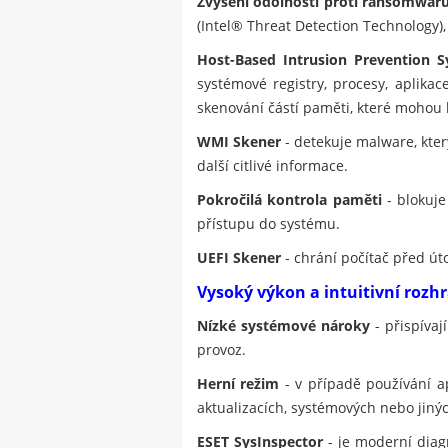
Zvýšení odolnosti proti ransomwar
(Intel® Threat Detection Technology)
Host-Based Intrusion Prevention S
systémové registry, procesy, aplika
skenování částí paměti, které mohou
WMI Skener
- detekuje malware, kt
další citlivé informace.
Pokročilá kontrola paměti
- blokuje
přístupu do systému.
UEFI Skener
- chrání počítač před út
Vysoký výkon a intuitivní rozh
Nízké systémové nároky
- přispívaj
provoz.
Herní režim
- v případě používání a
aktualizacích, systémových nebo jinýc
ESET SysInspector
- je moderní diagn