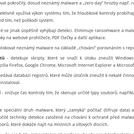
kovat pokročilý, dosud neznámý malware a „zero day“ hrozby např.
fektivně využívá výkon systému tím, že hloubkové kontroly probíhaj
ed tím, než poškodí systém.
eré se jinak úspěšně vyhýbají detekci. Eliminuje ransomware a mal
ky na webové prohlížeče, PDF čtečky a další aplikace.
lokovat neznámý malware na základě „chování“ porovnáním s rep
tů
- detekuje skripty, které se snaží k útoku zneužít Windows
zilla Firefox, Google Chrome, Microsoft Internet Explorer a Microsof
edává databázi registrů, které může útočník zneužít k nekalé činno
instaloval.
í
- snižuje čas kontroly tím, že skenuje určité typy souborů, napří
e speciální druh malware, který „zamyká“ počítač (šifruje data) 
ročilé techniky detekce založené na chování k ochraně před malwar
orů, které dokáže najít na místních a síťových discích.