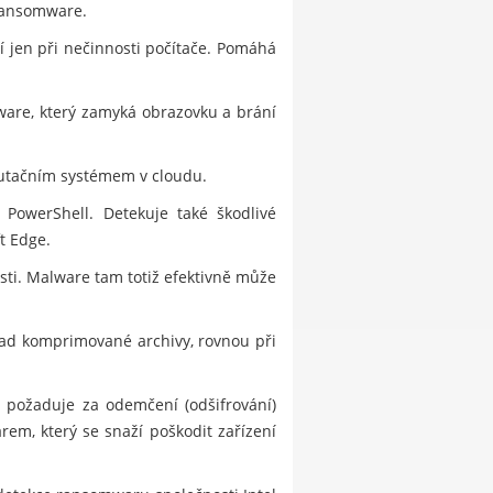
 ransomware.
í jen při nečinnosti počítače. Pomáhá
ware, který zamyká obrazovku a brání
utačním systémem v cloudu.
 PowerShell. Detekuje také škodlivé
t Edge.
sti. Malware tam totiž efektivně může
klad komprimované archivy, rovnou při
a požaduje za odemčení (odšifrování)
em, který se snaží poškodit zařízení