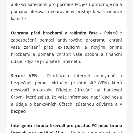
aplikaci SafeCam5 pro počítače PC, jež upozorňuje na a
pomáhá blokovat neoprávněný přístup k vaší webové
kameře.
Ochrana před hrozbami v reálném čase
- Pokročilé
zabezpečení pomocí antivirového programu chrání
vaše zařízení před existujícími a novými online
hrozbami a pomáhá chránit vaše osobní a finanční
údaje, když se připojíte k internetu.
Secure VPN
- Procházejte internet anonymně a
bezpečněji pomocí virtuální privátní sítě (VPN), která
nevytváří protokoly. Přidejte šifrování na bankovní
úrovni, které zajistí, že vaše informace, například hesla
a údaje o bankovních účtech, zůstanou důvěrné a v
bezpečí.
Inteligentní brána firewall pro počítač PC nebo brána
firewall pro počítač Mac
- Sleduje komunikaci mezi