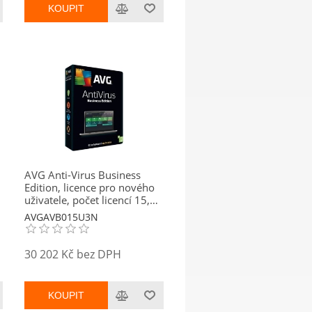
KOUPIT
AVG Anti-Virus Business
Edition, licence pro nového
uživatele, počet licencí 15,
platnost 3 roky
AVGAVB015U3N
30 202 Kč bez DPH
KOUPIT