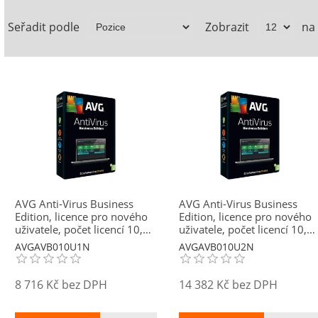
Seřadit podle
Zobrazit
na
AVG Anti-Virus Business
AVG Anti-Virus Business
Edition, licence pro nového
Edition, licence pro nového
uživatele, počet licencí 10,
uživatele, počet licencí 10,
platnost 1 rok
platnost 2 roky
AVGAVB010U1N
AVGAVB010U2N
8 716 Kč bez DPH
14 382 Kč bez DPH