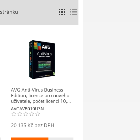
 stránku
AVG Anti-Virus Business
Edition, licence pro nového
uživatele, počet licencí 10,
platnost 3 roky
AVGAVB010U3N
20 135 Kč bez DPH