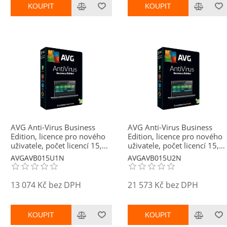
KOUPIT
KOUPIT
AVG Anti-Virus Business
AVG Anti-Virus Business
Edition, licence pro nového
Edition, licence pro nového
uživatele, počet licencí 15,
uživatele, počet licencí 15,
platnost 1 rok
platnost 2 roky
AVGAVB015U1N
AVGAVB015U2N
13 074 Kč bez DPH
21 573 Kč bez DPH
KOUPIT
KOUPIT