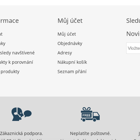
ormace
Můj účet
Sled
Novi
at
Můj účet
nky
Objednávky
sledy navštívené
Adresy
kty k porovnání
Nákupní košík
 produkty
Seznam přání
Zákaznická podpora.
Neplatíte poštovné.