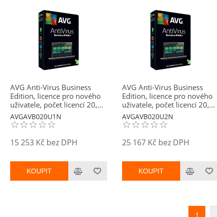
AVG Anti-Virus Business
AVG Anti-Virus Business
Edition, licence pro nového
Edition, licence pro nového
uživatele, počet licencí 20,
uživatele, počet licencí 20,
platnost 1 rok
platnost 2 roky
AVGAVB020U1N
AVGAVB020U2N
15 253 Kč bez DPH
25 167 Kč bez DPH
KOUPIT
KOUPIT
1