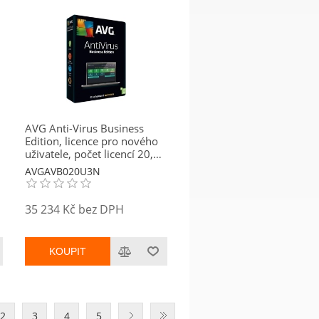
AVG Anti-Virus Business
Edition, licence pro nového
uživatele, počet licencí 20,
platnost 3 roky
AVGAVB020U3N
35 234 Kč bez DPH
KOUPIT
2
3
4
5