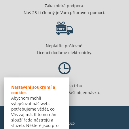
Zákaznická podpora.
Náš 25-ti členný je Vám připraven pomoci.
Neplatíte poštovné.
Licenci dodáme elektronicky.
Jsme 20 let na trhu.
Nastavení soukromí a
cookies
Spolehlivě vyřídíme Vaši objednávku.
Abychom mohli
vylepšovat náš web,
potřebujeme vědět, co
Vás zajímá. K tomu nám
slouží řada nástrojů a
© Amenit Software Solutions, 1998 - 2026
služeb. Některé jsou pro
Powered by
nopCommerce