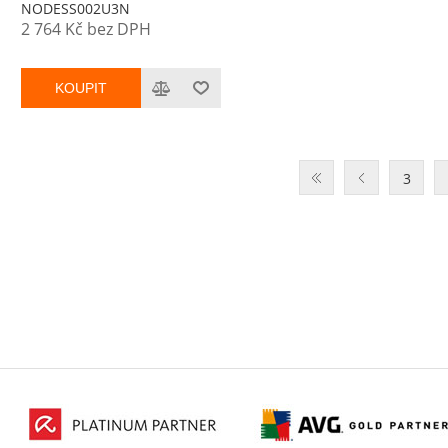
platnost 3 roky
NODESS002U3N
2 764 Kč bez DPH
KOUPIT
3