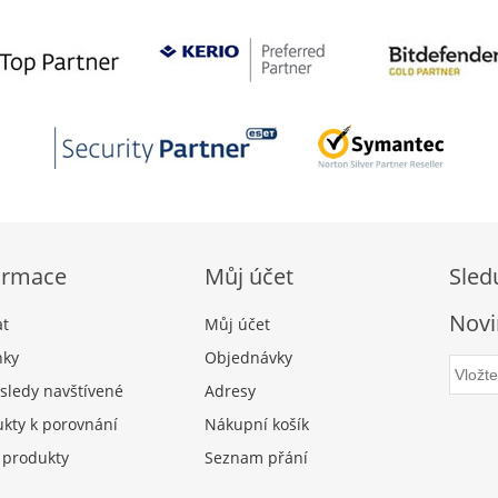
ormace
Můj účet
Sled
Novi
at
Můj účet
nky
Objednávky
sledy navštívené
Adresy
kty k porovnání
Nákupní košík
 produkty
Seznam přání