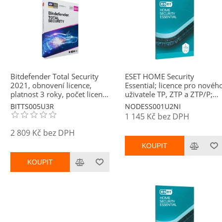
Bitdefender Total Security
ESET HOME Security
2021, obnovení licence,
Essential; licence pro novéh
platnost 3 roky, počet licencí
uživatele TP, ZTP a ZTP/P;
5
počet licencí 1; platnost 2
BITTS005U3R
NODESS001U2NI
roky
1 145 Kč bez DPH
2 809 Kč bez DPH
KOUPIT
KOUPIT