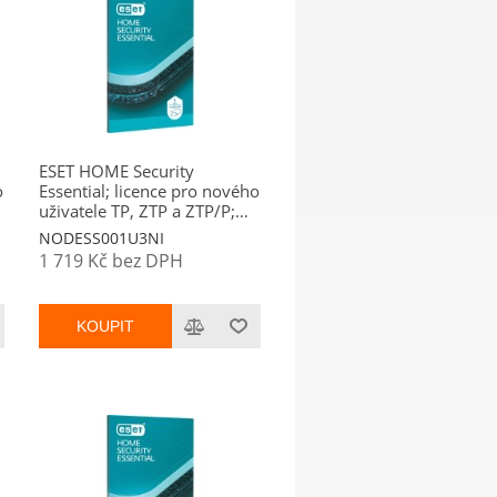
ESET HOME Security
o
Essential; licence pro nového
uživatele TP, ZTP a ZTP/P;
počet licencí 1; platnost 3
NODESS001U3NI
roky
1 719 Kč bez DPH
KOUPIT