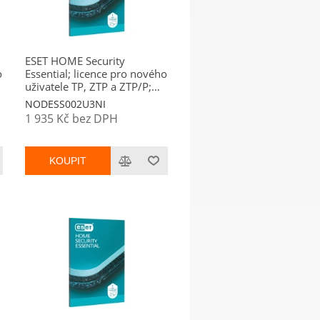
ESET HOME Security
o
Essential; licence pro nového
uživatele TP, ZTP a ZTP/P;
počet licencí 2; platnost 3
NODESS002U3NI
roky
1 935 Kč bez DPH
KOUPIT