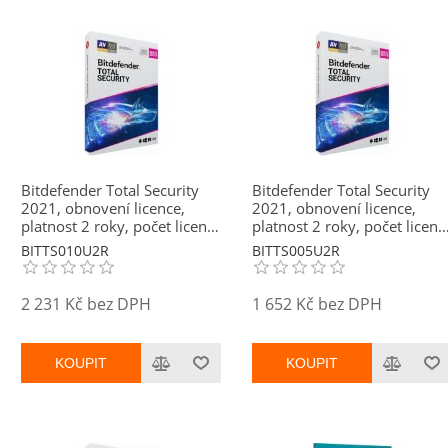
Bitdefender Total Security
Bitdefender Total Security
2021, obnovení licence,
2021, obnovení licence,
platnost 2 roky, počet licencí
platnost 2 roky, počet licenc
10
5
BITTS010U2R
BITTS005U2R
2 231 Kč bez DPH
1 652 Kč bez DPH
KOUPIT
KOUPIT