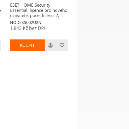
ESET HOME Security
o
Essential; licence pro nového
uživatele; počet licencí 2;
platnost 2 roky
NODESS002U2N
1 843 Kč bez DPH
KOUPIT