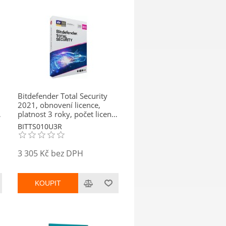
Bitdefender Total Security
2021, obnovení licence,
í
platnost 3 roky, počet licencí
10
BITTS010U3R
3 305 Kč bez DPH
KOUPIT