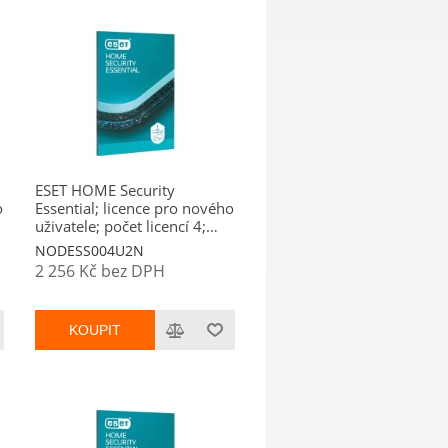
ESET HOME Security
o
Essential; licence pro nového
uživatele; počet licencí 4;
platnost 2 roky
NODESS004U2N
2 256 Kč bez DPH
KOUPIT