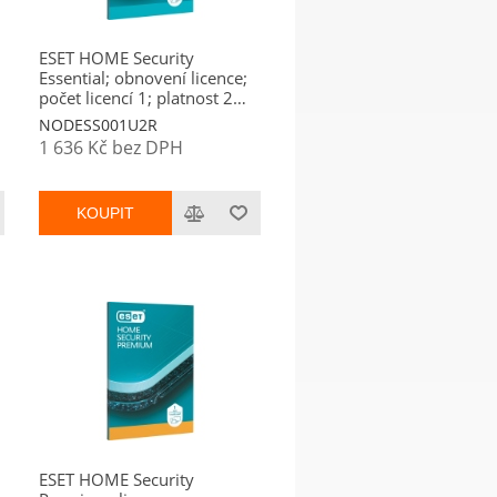
ESET HOME Security
Essential; obnovení licence;
počet licencí 1; platnost 2
roky
NODESS001U2R
1 636 Kč bez DPH
KOUPIT
ESET HOME Security