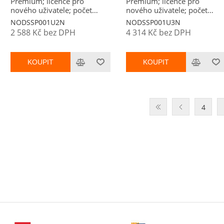
Premium; licence pro
Premium; licence pro
nového uživatele; počet
nového uživatele; počet
licencí 1; platnost 2 roky
licencí 1; platnost 3 roky
NODSSP001U2N
NODSSP001U3N
2 588 Kč bez DPH
4 314 Kč bez DPH
KOUPIT
KOUPIT
4