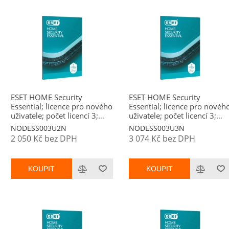
ESET HOME Security
ESET HOME Security
Essential; licence pro nového
Essential; licence pro novéh
uživatele; počet licencí 3;
uživatele; počet licencí 3;
platnost 2 roky
platnost 3 roky
NODESS003U2N
NODESS003U3N
2 050 Kč bez DPH
3 074 Kč bez DPH
KOUPIT
KOUPIT