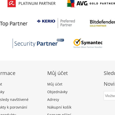
ormace
Můj účet
Sled
Novi
at
Můj účet
nky
Objednávky
sledy navštívené
Adresy
kty k porovnání
Nákupní košík
 produkty
Seznam přání