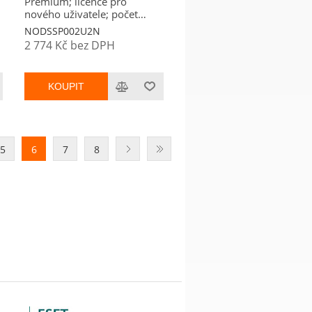
Premium; licence pro
nového uživatele; počet
licencí 2; platnost 2 roky
NODSSP002U2N
2 774 Kč bez DPH
KOUPIT
5
6
7
8