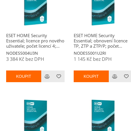
ESET HOME Security
ESET HOME Security
Essential; licence pro nového
Essential; obnovení licence
uživatele; počet licencí 4;
TP, ZTP a ZTP/P; počet
platnost 3 roky
licencí 1; platnost 2 roky
NODESS004U3N
NODESS001U2RI
3 384 Kč bez DPH
1 145 Kč bez DPH
KOUPIT
KOUPIT