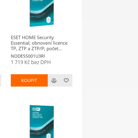
ESET HOME Security
Essential; obnovení licence
TP, ZTP a ZTP/P; počet
licencí 1; platnost 3 roky
NODESS001U3RI
1 719 Kč bez DPH
KOUPIT