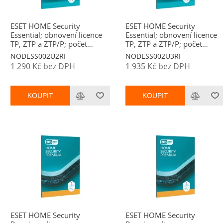
ESET HOME Security
ESET HOME Security
Essential; obnovení licence
Essential; obnovení licence
TP, ZTP a ZTP/P; počet
TP, ZTP a ZTP/P; počet
licencí 2; platnost 2 roky
licencí 2; platnost 3 roky
NODESS002U2RI
NODESS002U3RI
1 290 Kč bez DPH
1 935 Kč bez DPH
KOUPIT
KOUPIT
ESET HOME Security
ESET HOME Security